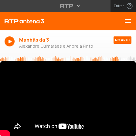
Entrar
Manhãs da 3
NO AR
Alexandre Guimarães e Andreia Pinto