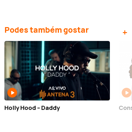
Podes também gostar
+
Holly Hood – Daddy
Cons