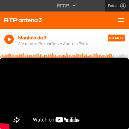
Entrar
Manhãs da 3
NO AR
Alexandre Guimarães e Andreia Pinto