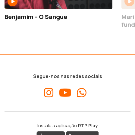
Benjamim – O Sangue
Mari
fund
Segue-nos nas redes sociais
Instala a aplicação
RTP Play