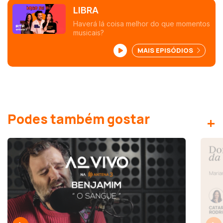
LIBRA
Haverá lá coisa melhor do que momentos
musicais?
MAIS EPISÓDIOS
Podes também gostar
+