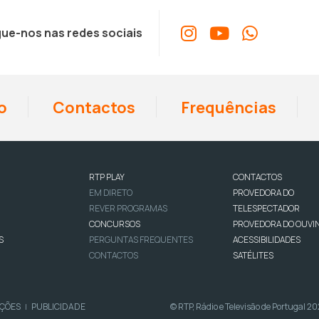
ue-nos nas redes sociais
o
Contactos
Frequências
RTP PLAY
CONTACTOS
EM DIRETO
PROVEDORA DO
REVER PROGRAMAS
TELESPECTADOR
CONCURSOS
PROVEDORA DO OUVI
S
PERGUNTAS FREQUENTES
ACESSIBILIDADES
CONTACTOS
SATÉLITES
IÇÕES
PUBLICIDADE
© RTP, Rádio e Televisão de Portugal 2
|