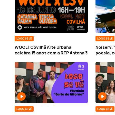
LOGO SE VÊ
LOGO SE VÊ
WOOL | Covilhã Arte Urbana
Noiserv:
celebra 15 anos com a RTP Antena 3
poesia, 
LOGO SE VÊ
LOGO SE VÊ