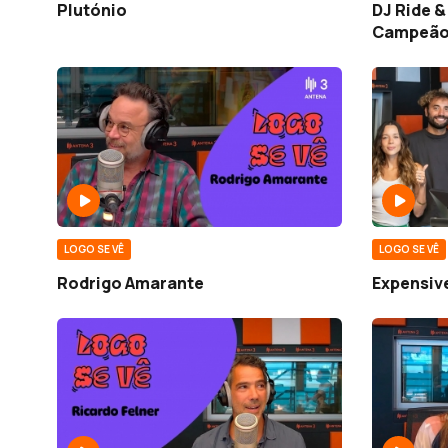
Plutónio
DJ Ride &
Campeão 
LOGO SE VÊ
LOGO SE VÊ
Rodrigo Amarante
Expensiv