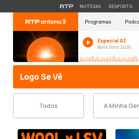
NOTÍCIAS
DESPORTO
Programas
Podc
Especial A3
Bons Sons 2026
Logo Se Vê
Todos
A Minha Ge