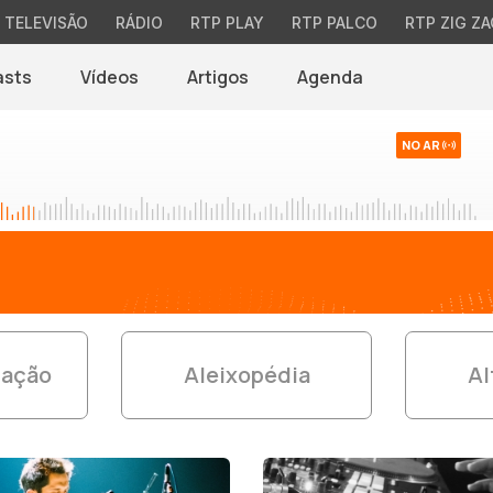
TELEVISÃO
RÁDIO
RTP PLAY
RTP PALCO
RTP ZIG ZA
asts
Vídeos
Artigos
Agenda
NO AR
ração
Aleixopédia
Al