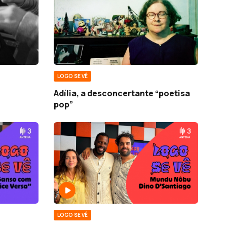
LOGO SE VÊ
Adília, a desconcertante “poetisa
pop”
LOGO SE VÊ