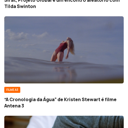
Sirât, Projeto Global e um encontro aleatório com
Tilda Swinton
FILME A3
“A Cronologia da Água” de Kristen Stewart é filme
Antena 3