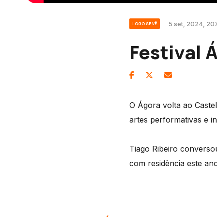
5 set, 2024, 20:
LOGO SE VÊ
Festival 
O Ágora volta ao Caste
artes performativas e in
Tiago Ribeiro conversou
com residência este a