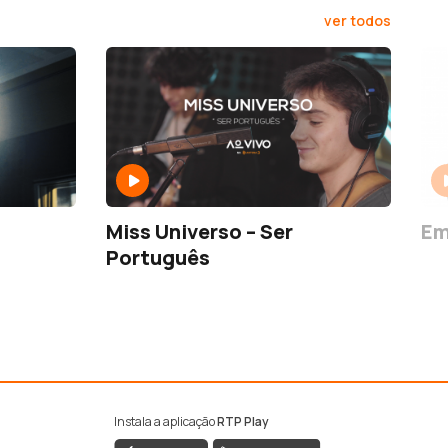
ver todos
Miss Universo – Ser
Em
Português
Instala a aplicação
RTP Play