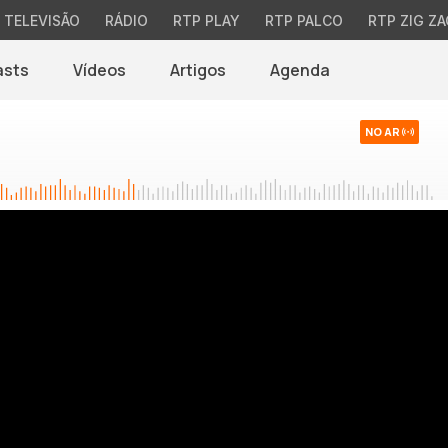
TELEVISÃO
RÁDIO
RTP PLAY
RTP PALCO
RTP ZIG ZA
asts
Vídeos
Artigos
Agenda
NO AR