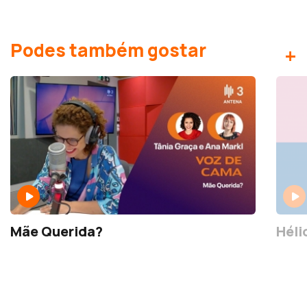
Podes também gostar
+
Mãe Querida?
Héli