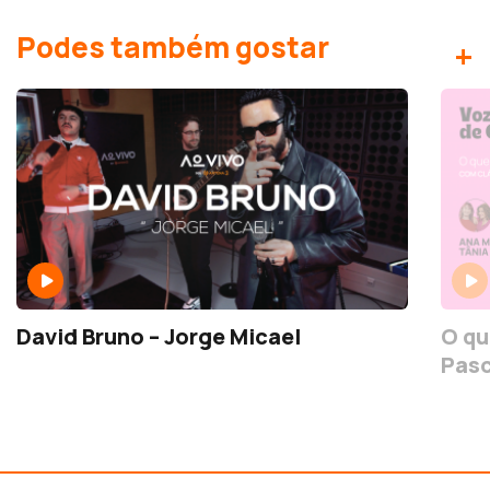
Podes também gostar
+
David Bruno – Jorge Micael
O qu
Pas