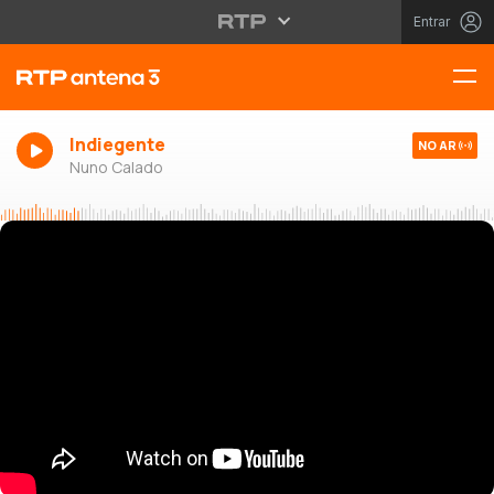
Entrar
Indiegente
NO AR
Nuno Calado