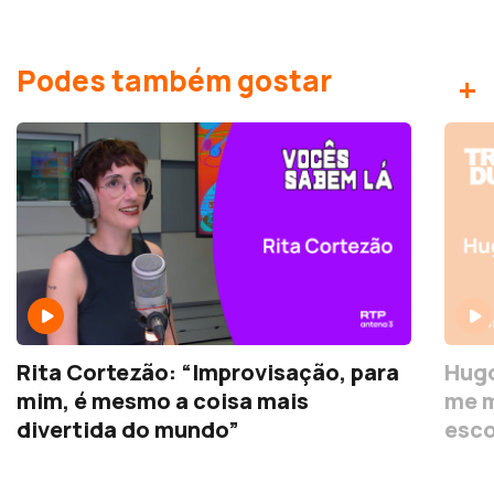
Podes também gostar
+
Rita Cortezão: “Improvisação, para
Hugo
mim, é mesmo a coisa mais
me m
divertida do mundo”
esco