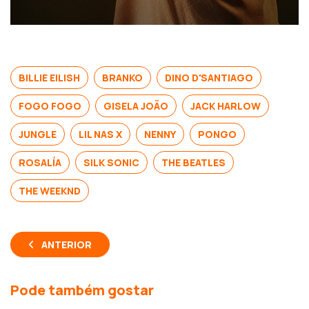
BILLIE EILISH
BRANKO
DINO D'SANTIAGO
FOGO FOGO
GISELA JOÃO
JACK HARLOW
JUNGLE
LIL NAS X
NENNY
PONGO
ROSALÍA
SILK SONIC
THE BEATLES
THE WEEKND
ANTERIOR
Pode também gostar