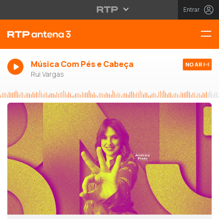
Entrar
Música Com Pés e Cabeça
NO AR
Rui Vargas