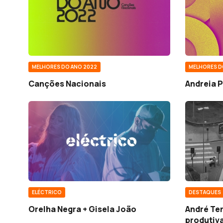
MELHORES DO ANO 2022
MELHORES D
Canções Nacionais
Andreia P
ELÉCTRICO
DESTAQUES
Orelha Negra + Gisela João
André Te
produtiv