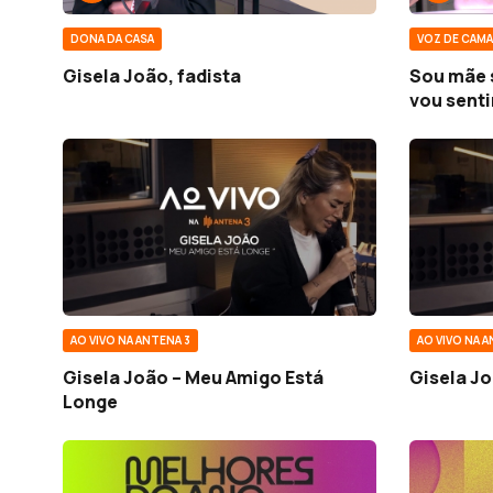
DONA DA CASA
VOZ DE CAMA
Gisela João, fadista
Sou mãe 
vou senti
AO VIVO NA ANTENA 3
AO VIVO NA A
Gisela João – Meu Amigo Está
Gisela J
Longe