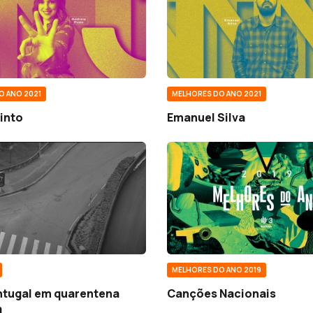
O ANO 2021
MELHORES DO ANO 2021
into
Emanuel Silva
MELHORES DO ANO 2019
ntugal em quarentena
Canções Nacionais
a