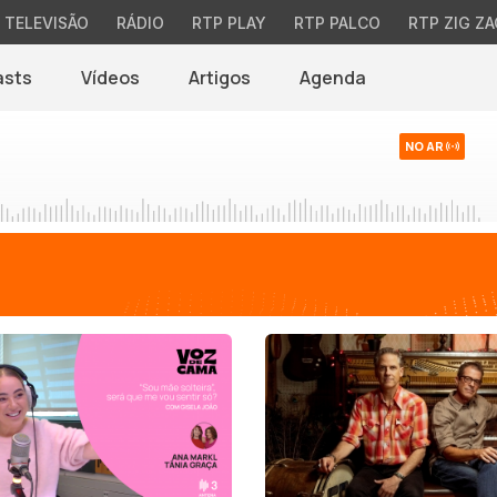
TELEVISÃO
RÁDIO
RTP PLAY
RTP PALCO
RTP ZIG ZA
asts
Vídeos
Artigos
Agenda
NO AR