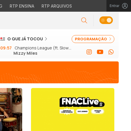
G
RTP ENSINA
RTP ARQUIVOS
Entrar
O QUE JÁ TOCOU
PROGRAMAÇÃO
09:57
Champions League (ft. Slow J
Mizzy Miles
e GSon)