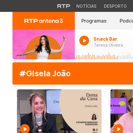
NOTÍCIAS
DESPORTO
Programas
Podc
Snack Bar
Teresa Oliveira
#Gisela João