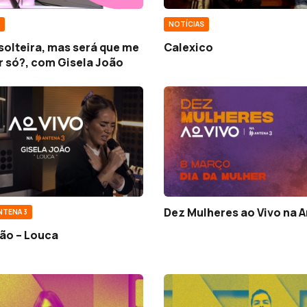
NOTÍCIAS
solteira, mas será que me
Calexico
r só?, com Gisela João
Dez Mulheres ao Vivo na A
NTENA 3
oão – Louca