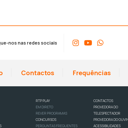
ue-nos nas redes sociais
o
Contactos
Frequências
RTP PLAY
CONTACTOS
EM DIRETO
PROVEDORA DO
REVER PROGRAMAS
TELESPECTADOR
CONCURSOS
PROVEDORA DO OUVI
S
PERGUNTAS FREQUENTES
ACESSIBILIDADES