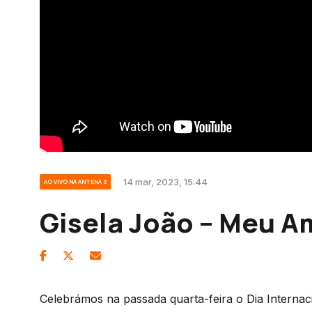
14 mar, 2023, 15:44
AO VIVO NA ANTENA 3
Gisela João – Meu A
Celebrámos na passada quarta-feira o Dia Interna