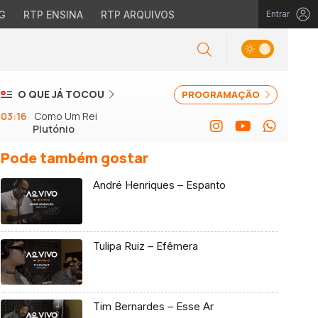
G
RTP ENSINA
RTP ARQUIVOS
Entrar
O QUE JÁ TOCOU
PROGRAMAÇÃO
03:16
Como Um Rei
Plutónio
Pode também gostar
André Henriques – Espanto
Tulipa Ruiz – Efêmera
Tim Bernardes – Esse Ar