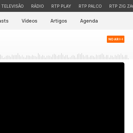
TELEVISÃO
RÁDIO
RTP PLAY
RTP PALCO
RTP ZIG ZA
asts
Vídeos
Artigos
Agenda
NO AR