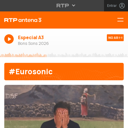
Entrar
Especial A3
NO AR
Bons Sons 2026
#Eurosonic