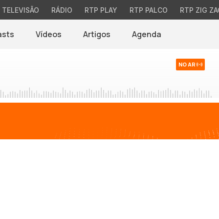
TELEVISÃO
RÁDIO
RTP PLAY
RTP PALCO
RTP ZIG ZA
asts
Vídeos
Artigos
Agenda
NO AR