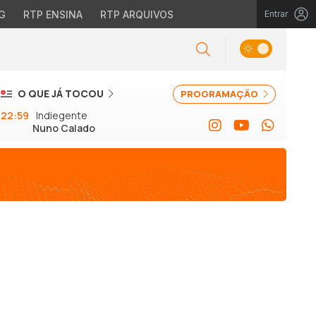
G
RTP ENSINA
RTP ARQUIVOS
Entrar
O QUE JÁ TOCOU
PROGRAMAÇÃO
22:59
Indiegente
Nuno Calado