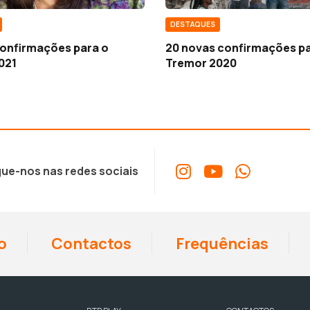
DESTAQUES
confirmações para o
20 novas confirmações pa
021
Tremor 2020
ue-nos nas redes sociais
o
Contactos
Frequências