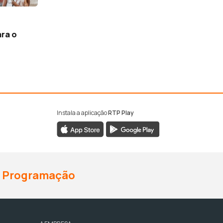
ra o
Instala a aplicação
RTP Play
Programação