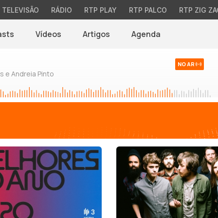
TELEVISÃO
RÁDIO
RTP PLAY
RTP PALCO
RTP ZIG ZA
asts
Vídeos
Artigos
Agenda
NO AR
 e Andreia Pinto