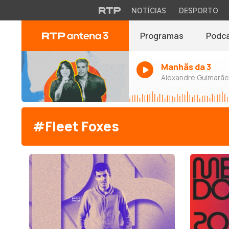
NOTÍCIAS
DESPORTO
Programas
Podc
Manhãs da 3
Alexandre Guimarães
#Fleet Foxes