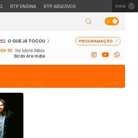
G
RTP ENSINA
RTP ARQUIVOS
Entrar
O QUE JÁ TOCOU
PROGRAMAÇÃO
09:35
No More Alibis
Birds Are Indie