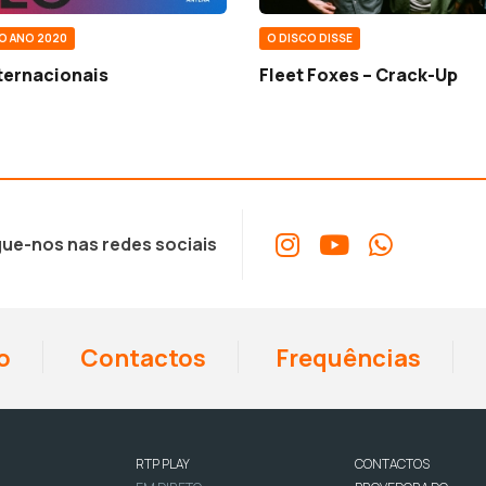
O ANO 2020
O DISCO DISSE
ternacionais
Fleet Foxes – Crack-Up
ue-nos nas redes sociais
o
Contactos
Frequências
RTP PLAY
CONTACTOS