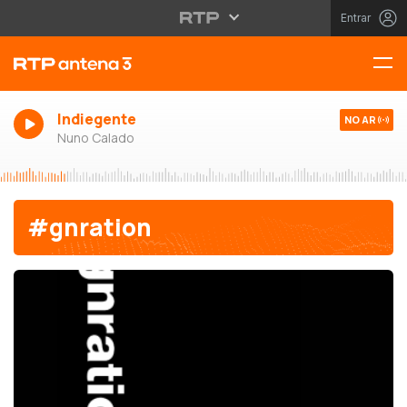
Entrar
Indiegente
NO AR
Nuno Calado
#gnration