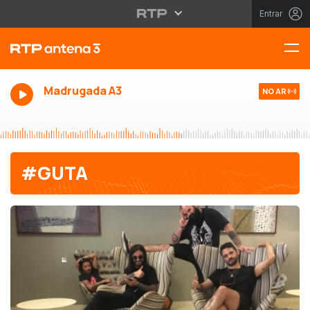
Entrar
Madrugada A3
NO AR
#GUTA