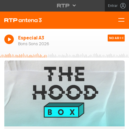
Entrar
Especial A3
NO AR
Bons Sons 2026