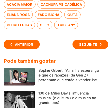
ACÁCIA MAIOR
CACHUPA PSICADÉLICA
ELIANA ROSA
FADO BICHA
GUTA
PEDRO LUCAS
SILLY
TRISTANY
ANTERIOR
SEGUINTE
Pode também gostar
Sophie Gilbert: “A minha esperança
é que os rapazes (da Gen Z)
percebam que estão a vender-lhes
uma mentira”
100 de Miles Davis: influência
musical (e cultural) e o músico no
grande ecrã