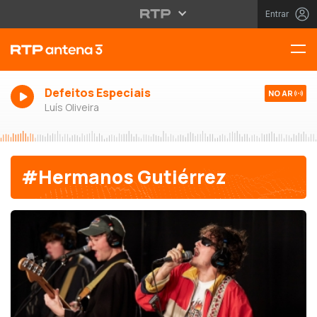
Entrar
Defeitos Especiais
NO AR
Luís Oliveira
#Hermanos Gutiérrez