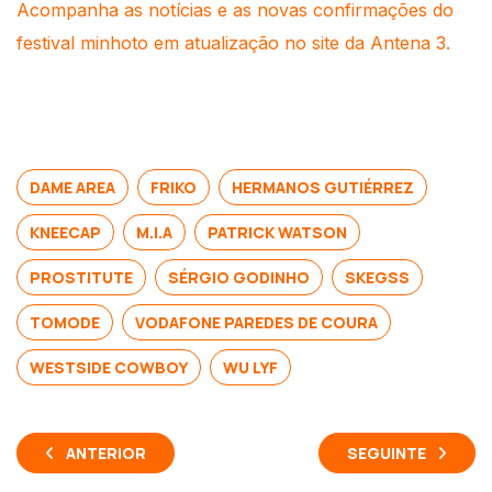
Acompanha as notícias e as novas confirmações do
festival minhoto em atualização no site da Antena 3.
DAME AREA
FRIKO
HERMANOS GUTIÉRREZ
KNEECAP
M.I.A
PATRICK WATSON
PROSTITUTE
SÉRGIO GODINHO
SKEGSS
TOMODE
VODAFONE PAREDES DE COURA
WESTSIDE COWBOY
WU LYF
ANTERIOR
SEGUINTE