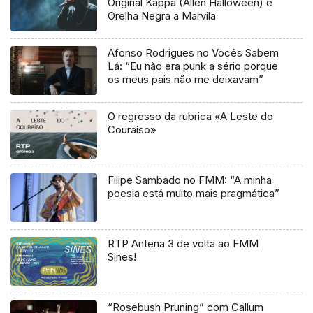
Original Kappa (Allen Halloween) e
Orelha Negra a Marvila
Afonso Rodrigues no Vocês Sabem
Lá: “Eu não era punk a sério porque
os meus pais não me deixavam”
O regresso da rubrica «A Leste do
Couraíso»
Filipe Sambado no FMM: “A minha
poesia está muito mais pragmática”
RTP Antena 3 de volta ao FMM
Sines!
“Rosebush Pruning” com Callum