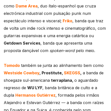
como
Dame Area
, duo ítalo-espanhol que cruza
electrónica industrial com pulsação punk num
espectáculo intenso e visceral;
Friko
, banda que traz
de volta um indie rock intenso e cinematográfico, com
guitarras expansivas e uma energia catártica ou
Getdown Services
, banda que apresenta uma
proposta dançável com
spoken-word
pelo meio.
Tomodo
também se junta ao alinhamento bem como
Westside Cowboy
, Prostitute,
SKEGSS
,
a banda de
shoegaze sul-americana
terraplana,
o aguardado
regresso de
WU LYF
, banda britânica de culto e a
dupla
Hermanos Gutiérrez
, formada pelos irmãos
Alejandro e Estevan Gutiérrez — a banda com raízes
no Equador e na Suiça, é conhecida pelo som