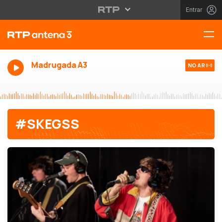
Entrar
Madrugada A3
NO AR
#SKEGSS