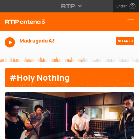
Entrar
Madrugada A3
NO AR
#Holy Nothing