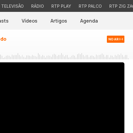
TELEVISÃO
RÁDIO
RTP PLAY
RTP PALCO
RTP ZIG ZA
asts
Vídeos
Artigos
Agenda
ndo
NO AR