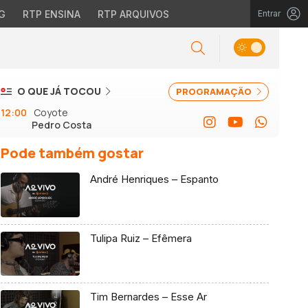
G
RTP ENSINA
RTP ARQUIVOS
Entrar
O QUE JÁ TOCOU
PROGRAMAÇÃO
12:00
Coyote
Pedro Costa
Pode também gostar
André Henriques – Espanto
Tulipa Ruiz – Efêmera
Tim Bernardes – Esse Ar