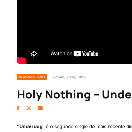
22 mai, 2018, 19:22
AO VIVO NA ANTENA 3
Holy Nothing – Und
“Underdog
” é o segundo single do mais recente d