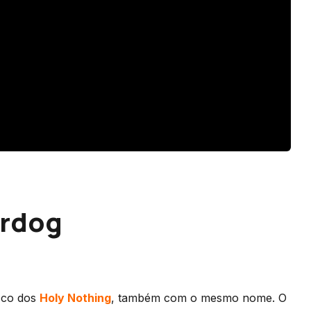
erdog
isco dos
Holy Nothing
, também com o mesmo nome. O