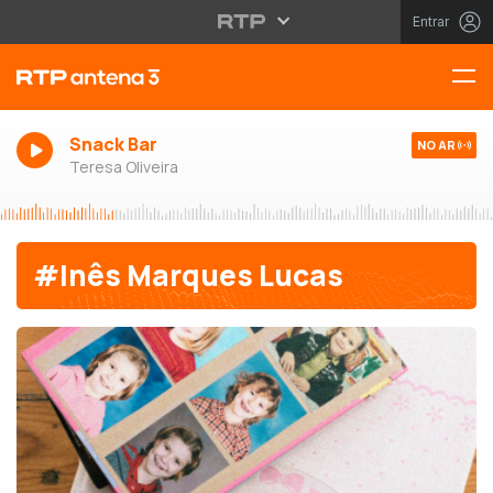
Entrar
Snack Bar
NO AR
Teresa Oliveira
#Inês Marques Lucas