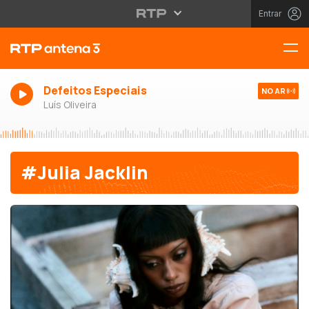
Entrar
Defeitos Especiais
NO AR
Luís Oliveira
#Julia Jacklin