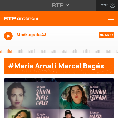
Entrar
Madrugada A3
NO AR
#Maria Arnal i Marcel Bagés