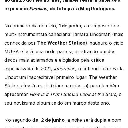
ao dia 25 do mesmo mês, também estará patente a
exposição
Famílias
, da fotógrafa Mag Rodrigues.
No primeiro dia do ciclo,
1 de junho
, a compositora e
multi-instrumentista canadiana Tamara Lindeman (mais
conhecida por
The Weather Station
) inaugura o ciclo
MUSA e terá uma noite para si, mostrando um dos
discos mais aclamados e elogiados pela crítica
especializada de 2021,
Ignorance
, recebendo da revista
Uncut um inacreditável primeiro lugar. The Weather
Station atuará a solo (piano e guitarra) para também
apresentar
How Is It That I Should Look at the Stars
, o
seu novíssimo álbum saído em março deste ano.
No segundo dia,
2 de junho
, a noite será dupla e com