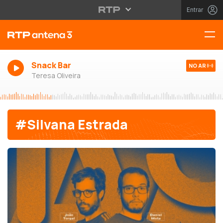
Entrar
Snack Bar
NO AR
Teresa Oliveira
#Silvana Estrada