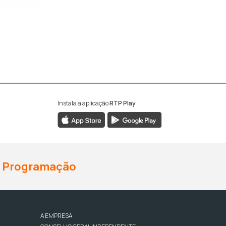
Instala a aplicação
RTP Play
Programação
A EMPRESA