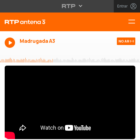
Entrar
Madrugada A3
NO AR