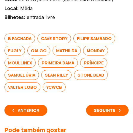
Local:
Mêda
Bilhetes:
entrada livre
B FACHADA
CAVE STORY
FILIPE SAMBADO
FUGLY
GALGO
MATHILDA
MONDAY
MOULLINEX
PRIMEIRA DAMA
PRÍNCIPE
SAMUEL ÚRIA
SEAN RILEY
STONE DEAD
VALTER LOBO
YCWCB
ANTERIOR
SEGUINTE
Pode também gostar