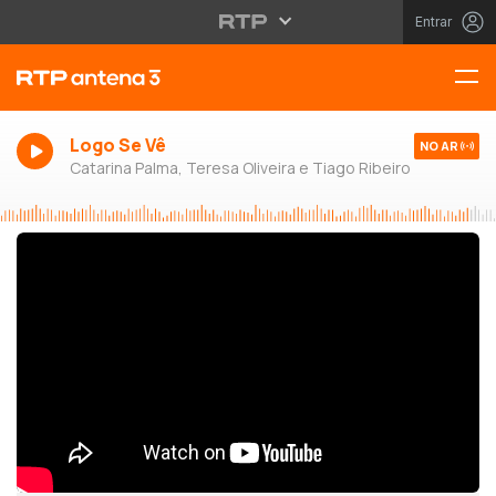
Entrar
Logo Se Vê
NO AR
Catarina Palma, Teresa Oliveira e Tiago Ribeiro