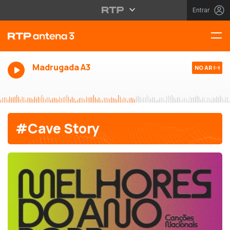
Entrar
Madrugada A3
NO AR
#Cave Story