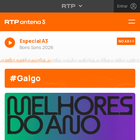
Entrar
Especial A3
NO AR
Bons Sons 2026
#Galgo