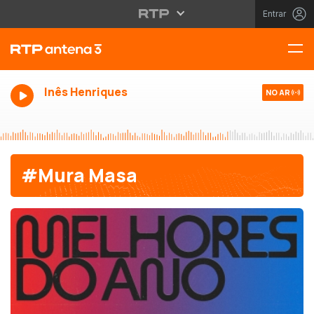
Entrar
Inês Henriques
NO AR
#Mura Masa