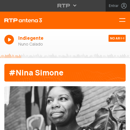
Entrar
Indiegente
NO AR
Nuno Calado
#Nina Simone