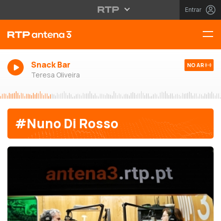
Entrar
Snack Bar
NO AR
Teresa Oliveira
#Nuno Di Rosso