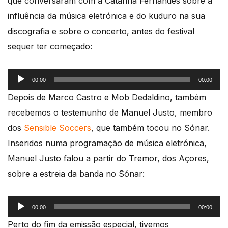
que conversaram com a Catarina Fernandes sobre a
influência da música eletrónica e do kuduro na sua
discografia e sobre o concerto, antes do festival
sequer ter começado:
Reprodutor
00:00
00:00
de
Depois de Marco Castro e Mob Dedaldino, também
áudio
recebemos o testemunho de Manuel Justo, membro
dos
Sensible Soccers
, que também tocou no Sónar.
Inseridos numa programação de música eletrónica,
Manuel Justo falou a partir do Tremor, dos Açores,
sobre a estreia da banda no Sónar:
Reprodutor
00:00
00:00
de
Perto do fim da emissão especial, tivemos