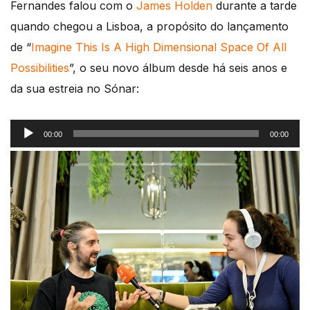
Fernandes falou com o
James Holden
durante a tarde
quando chegou a Lisboa, a propósito do lançamento
de “
Imagine This Is A High Dimensional Space Of All
Possibilities
”, o seu novo álbum desde há seis anos e
da sua estreia no Sónar:
Reprodutor
00:00
00:00
de
áudio