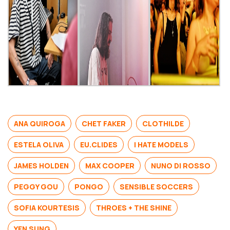
ANA QUIROGA
CHET FAKER
CLOTHILDE
ESTELA OLIVA
EU.CLIDES
I HATE MODELS
JAMES HOLDEN
MAX COOPER
NUNO DI ROSSO
PEGGY GOU
PONGO
SENSIBLE SOCCERS
SOFIA KOURTESIS
THROES + THE SHINE
YEN SUNG