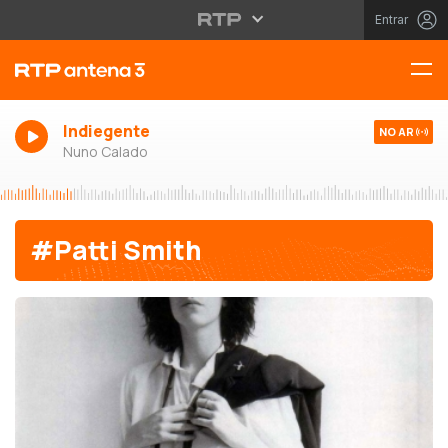
Entrar
Indiegente
NO AR
Nuno Calado
#Patti Smith