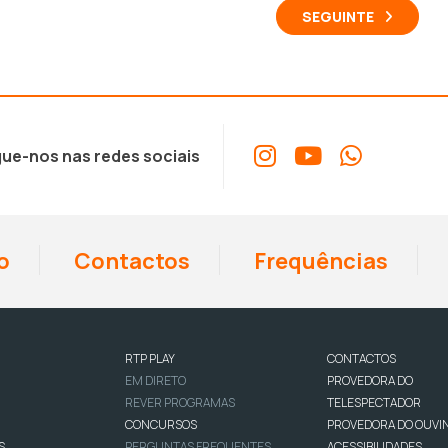
SEGUINTE
ue-nos nas redes sociais
o
Contactos
Frequências
RTP PLAY
CONTACTOS
EM DIRETO
PROVEDORA DO
REVER PROGRAMAS
TELESPECTADOR
CONCURSOS
PROVEDORA DO OUVI
S
PERGUNTAS FREQUENTES
ACESSIBILIDADES