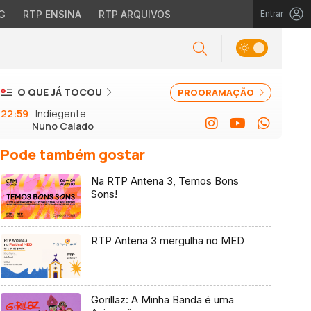
G
RTP ENSINA
RTP ARQUIVOS
Entrar
O QUE JÁ TOCOU
PROGRAMAÇÃO
22:59
Indiegente
Nuno Calado
Pode também gostar
Na RTP Antena 3, Temos Bons
Sons!
RTP Antena 3 mergulha no MED
Gorillaz: A Minha Banda é uma