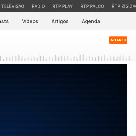
TELEVISÃO
RÁDIO
RTP PLAY
RTP PALCO
RTP ZIG ZA
asts
Vídeos
Artigos
Agenda
NO AR