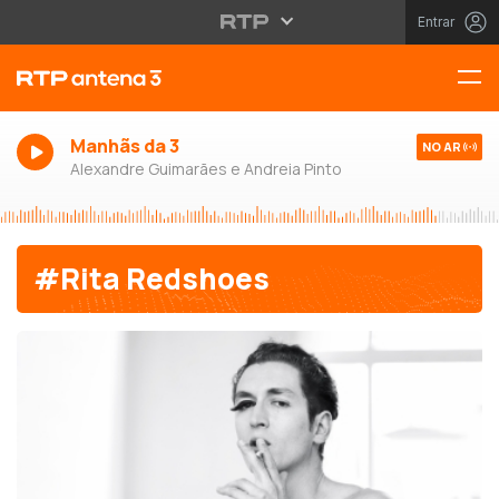
Entrar
Manhãs da 3
NO AR
Alexandre Guimarães e Andreia Pinto
#Rita Redshoes