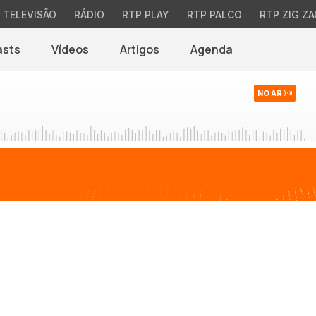
TELEVISÃO
RÁDIO
RTP PLAY
RTP PALCO
RTP ZIG ZA
asts
Vídeos
Artigos
Agenda
NO AR