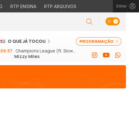
G
RTP ENSINA
RTP ARQUIVOS
Entrar
O QUE JÁ TOCOU
PROGRAMAÇÃO
09:57
Champions League (ft. Slow J
Mizzy Miles
e GSon)