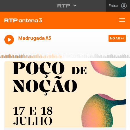
Entrar
Madrugada A3
NO AR