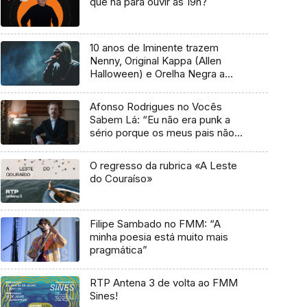
que há para ouvir às 19h?
10 anos de Iminente trazem
Nenny, Original Kappa (Allen
Halloween) e Orelha Negra a
Marvila
Afonso Rodrigues no Vocês
Sabem Lá: “Eu não era punk a
sério porque os meus pais não
me deixavam”
O regresso da rubrica «A Leste
do Couraíso»
Filipe Sambado no FMM: “A
minha poesia está muito mais
pragmática”
RTP Antena 3 de volta ao FMM
Sines!