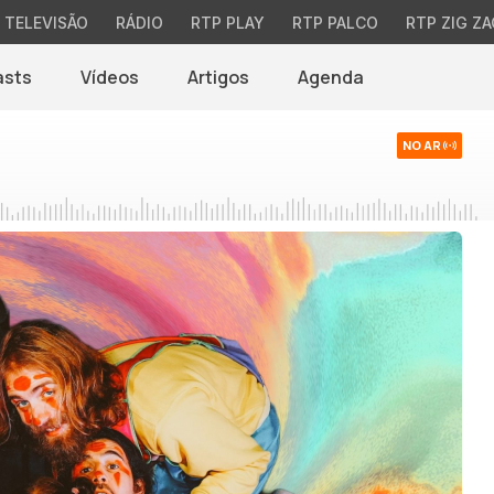
TELEVISÃO
RÁDIO
RTP PLAY
RTP PALCO
RTP ZIG ZA
asts
Vídeos
Artigos
Agenda
NO AR