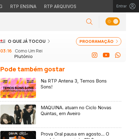
G
RTP ENSINA
RTP ARQUIVOS
Entrar
O QUE JÁ TOCOU
PROGRAMAÇÃO
03:16
Como Um Rei
Plutónio
Pode também gostar
Na RTP Antena 3, Temos Bons
Sons!
MAQUINA. atuam no Ciclo Novas
Quintas, em Aveiro
Prova Oral pausa em agosto… O