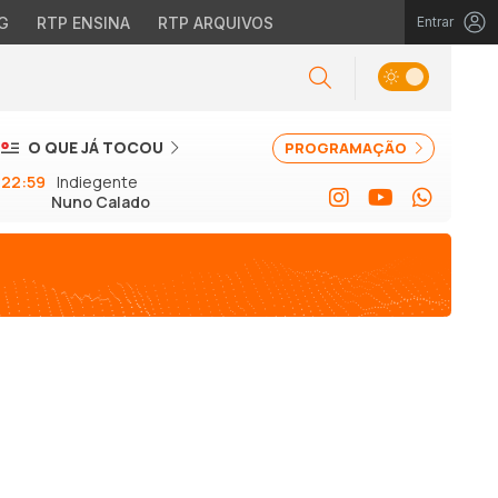
G
RTP ENSINA
RTP ARQUIVOS
Entrar
O QUE JÁ TOCOU
PROGRAMAÇÃO
22:59
Indiegente
Nuno Calado