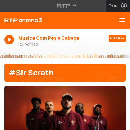
Entrar
Música Com Pés e Cabeça
NO AR
Rui Vargas
#Sir Scrath