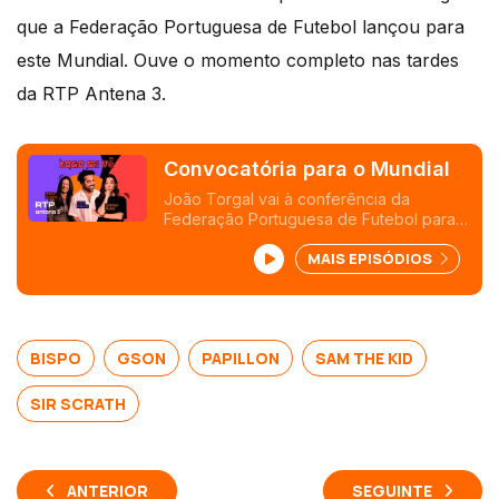
que a Federação Portuguesa de Futebol lanç
ou
para
este Mundial. Ouve o momento completo nas tardes
da RTP Antena 3.
Convocatória para o Mundial
João Torgal vai à conferência da
Federação Portuguesa de Futebol para
saber a convocatória para o Mundial
MAIS EPISÓDIOS
2026 e a canção de apoio "É Tuga Ou
Nada".
BISPO
GSON
PAPILLON
SAM THE KID
SIR SCRATH
ANTERIOR
SEGUINTE