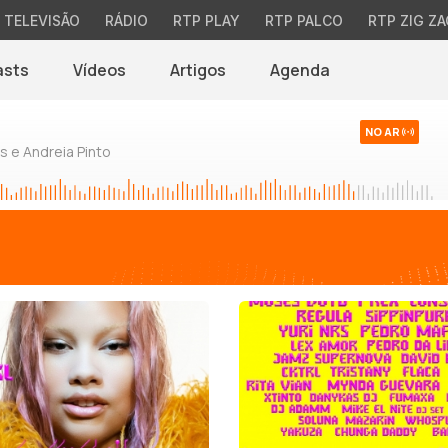
TELEVISÃO
RÁDIO
RTP PLAY
RTP PALCO
RTP ZIG ZA
asts
Vídeos
Artigos
Agenda
NO AR
 e Andreia Pinto