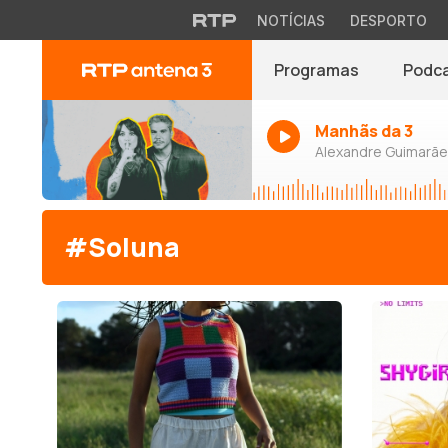
NOTÍCIAS
DESPORTO
Programas
Podc
Manhãs da 3
Alexandre Guimarães
#Soluna