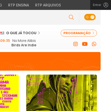
G
RTP ENSINA
RTP ARQUIVOS
Entrar
O QUE JÁ TOCOU
PROGRAMAÇÃO
09:35
No More Alibis
Birds Are Indie