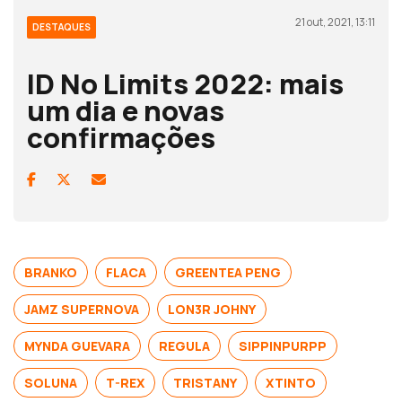
21 out, 2021, 13:11
DESTAQUES
ID No Limits 2022: mais
um dia e novas
confirmações
BRANKO
FLACA
GREENTEA PENG
JAMZ SUPERNOVA
LON3R JOHNY
MYNDA GUEVARA
REGULA
SIPPINPURPP
SOLUNA
T-REX
TRISTANY
XTINTO