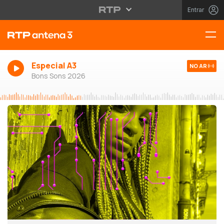
Entrar
Especial A3
NO AR
Bons Sons 2026