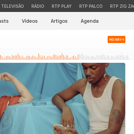
TELEVISÃO
RÁDIO
RTP PLAY
RTP PALCO
RTP ZIG ZA
asts
Vídeos
Artigos
Agenda
NO AR