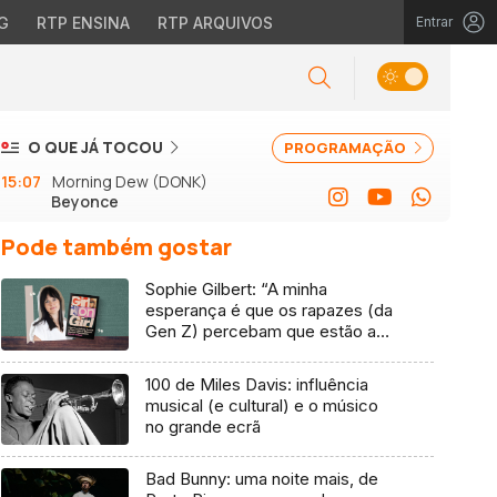
G
RTP ENSINA
RTP ARQUIVOS
Entrar
O QUE JÁ TOCOU
PROGRAMAÇÃO
15:07
Morning Dew (DONK)
Beyonce
Pode também gostar
Sophie Gilbert: “A minha
esperança é que os rapazes (da
Gen Z) percebam que estão a
vender-lhes uma mentira”
100 de Miles Davis: influência
musical (e cultural) e o músico
no grande ecrã
Bad Bunny: uma noite mais, de